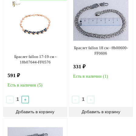
Браслет fallon 18 см - ffb00600-
FF0606
Браслет fallon 17-19 см -
18b07644-FF0576
331 ₽
591 ₽
Есть в наличии (
1
)
Есть в наличии (
5
)
−
+
−
+