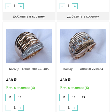
−
+
−
+
Кольцо - 18kr08500-ZZ0485
Кольцо - 18kr08400-ZZ0484
438 ₽
430 ₽
Есть в наличии (
4
)
Есть в наличии (
6
)
17
18
17
18
19
−
+
−
+