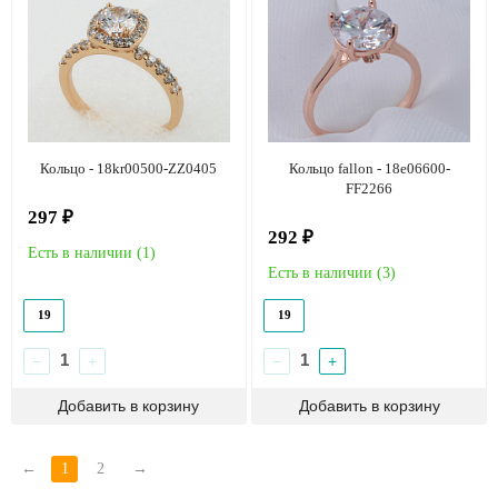
Кольцо - 18kr00500-ZZ0405
Кольцо fallon - 18e06600-
FF2266
297 ₽
292 ₽
Есть в наличии (
1
)
Есть в наличии (
3
)
19
19
−
+
−
+
←
1
2
→