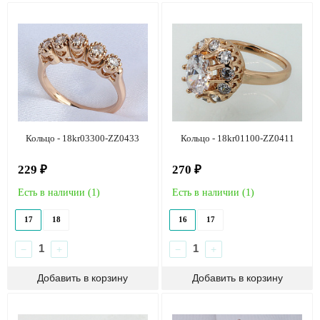
Кольцо - 18kr03300-ZZ0433
Кольцо - 18kr01100-ZZ0411
229 ₽
270 ₽
Есть в наличии (
1
)
Есть в наличии (
1
)
17
18
16
17
−
+
−
+