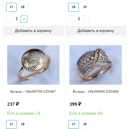
17
18
18
19
−
+
−
+
Кольцо - 18kr08700-ZZ0487
Кольцо - 18kr08600-ZZ0486
237 ₽
399 ₽
Есть в наличии (
3
)
Есть в наличии (
6
)
17
18
17
18