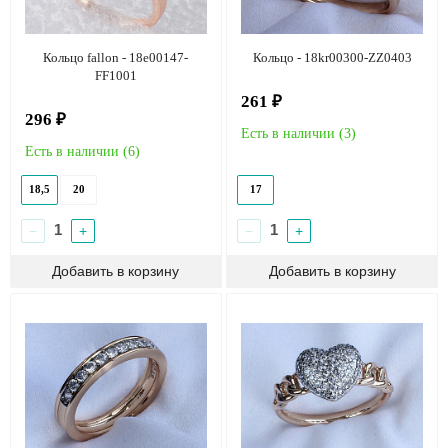
Кольцо fallon - 18e00147-
Кольцо - 18kr00300-ZZ0403
FF1001
261 ₽
296 ₽
Есть в наличии (
3
)
Есть в наличии (
6
)
18,5
20
17
−
+
−
+