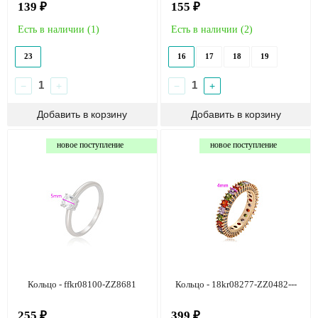
139 ₽
155 ₽
Есть в наличии (
1
)
Есть в наличии (
2
)
23
16
17
18
19
−
+
−
+
новое поступление
новое поступление
Кольцо - ffkr08100-ZZ8681
Кольцо - 18kr08277-ZZ0482---
255 ₽
399 ₽