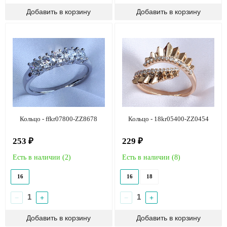
Кольцо - ffkr07800-ZZ8678
Кольцо - 18kr05400-ZZ0454
253 ₽
229 ₽
Есть в наличии (
2
)
Есть в наличии (
8
)
16
16
18
−
+
−
+