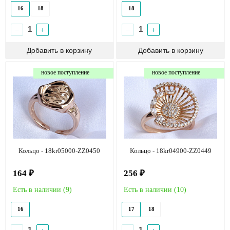
16
18
18
−
+
−
+
новое поступление
новое поступление
Кольцо - 18kr05000-ZZ0450
Кольцо - 18kr04900-ZZ0449
164 ₽
256 ₽
Есть в наличии (
9
)
Есть в наличии (
10
)
16
17
18