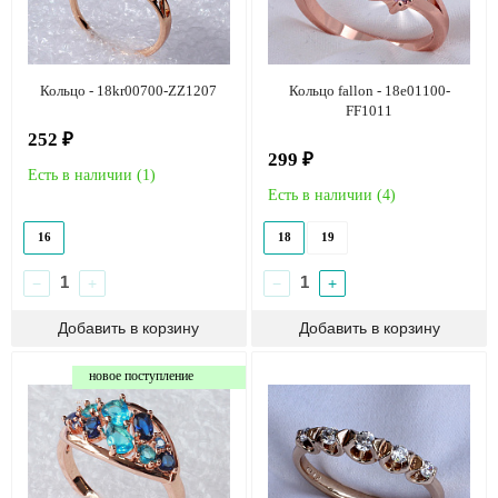
Кольцо - 18kr00700-ZZ1207
Кольцо fallon - 18e01100-
FF1011
252 ₽
299 ₽
Есть в наличии (
1
)
Есть в наличии (
4
)
16
18
19
−
+
−
+
новое поступление