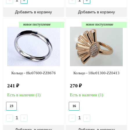
−
+
−
+
новое поступление
новое поступление
Кольцо - ffkr07600-ZZ8676
Кольцо - 18kr01300-ZZ0413
241 ₽
270 ₽
Есть в наличии (
1
)
Есть в наличии (
1
)
23
16
−
+
−
+