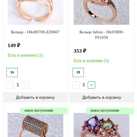
Кольцо - 18kr00700-ZZ0607
Кольцо fallon - 18e05900-
FF1059
149 ₽
353 ₽
Есть в наличии (
1
)
Есть в наличии (
5
)
16
18
−
+
−
+
новое поступление
новое поступление