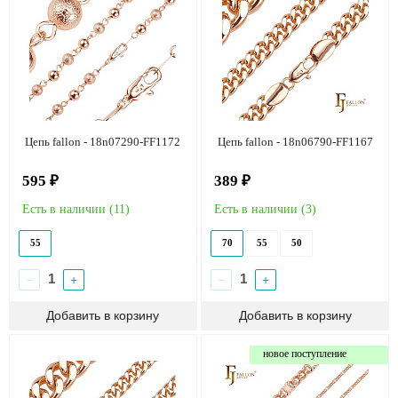
Цепь fallon - 18n07290-FF1172
Цепь fallon - 18n06790-FF1167
595 ₽
389 ₽
Есть в наличии (
11
)
Есть в наличии (
3
)
55
70
55
50
−
+
−
+
новое поступление