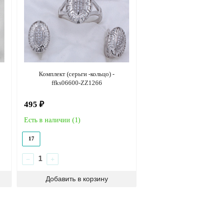
Комплект (серьги -кольцо) -
ffks06600-ZZ1266
495 ₽
Есть в наличии (
1
)
17
−
+