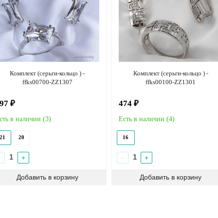
Комплект (серьги-кольцо ) -
Комплект (серьги-кольцо ) -
ffks00700-ZZ1307
ffks00100-ZZ1301
97 ₽
474 ₽
сть в наличии (
3
)
Есть в наличии (
4
)
21
20
16
−
+
−
+