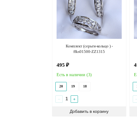
Комплект (серьги-кольцо ) -
ffks01500-ZZ1315
495 ₽
4
Есть в наличии (
3
)
Е
20
19
18
−
+